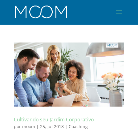
Cultivando seu Jardim Corporativo
por
moom
|
25, jul 2018
|
Coaching