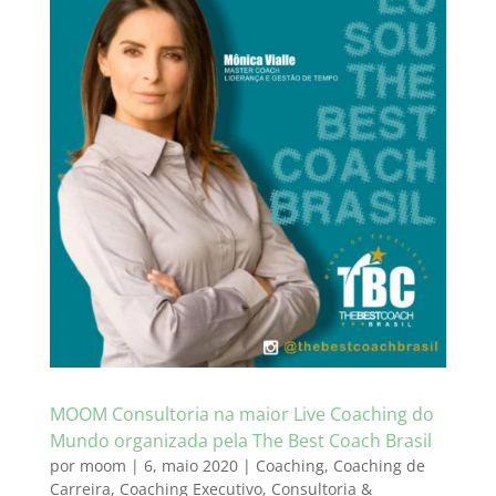
MOOM Consultoria na maior Live Coaching do
Mundo organizada pela The Best Coach Brasil
por
moom
|
6, maio 2020
|
Coaching
,
Coaching de
Carreira
,
Coaching Executivo
,
Consultoria &