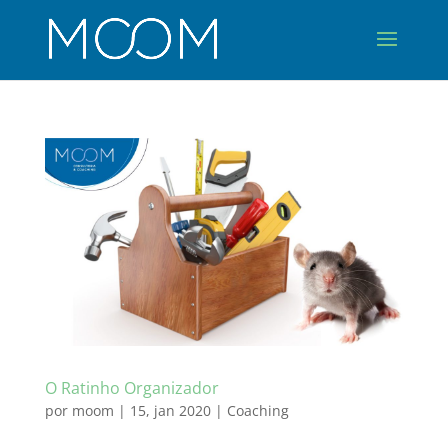
O Ratinho Organizador
por
moom
|
15, jan 2020
|
Coaching