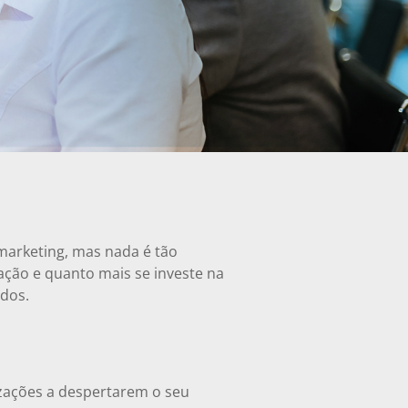
marketing, mas nada é tão
ação e quanto mais se investe na
ados.
izações a despertarem o seu