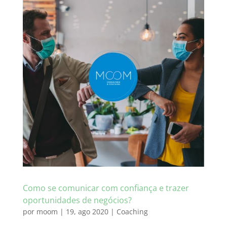
Como se comunicar com confiança e trazer
oportunidades de negócios?
por
moom
|
19, ago 2020
|
Coaching