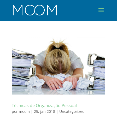
Técnicas de Organização Pessoal
por
moom
|
25, jan 2018
|
Uncategorized