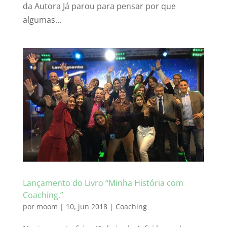
da Autora Já parou para pensar por que
algumas...
Lançamento do Livro “Minha História com
Coaching.”
por
moom
|
10, jun 2018
|
Coaching