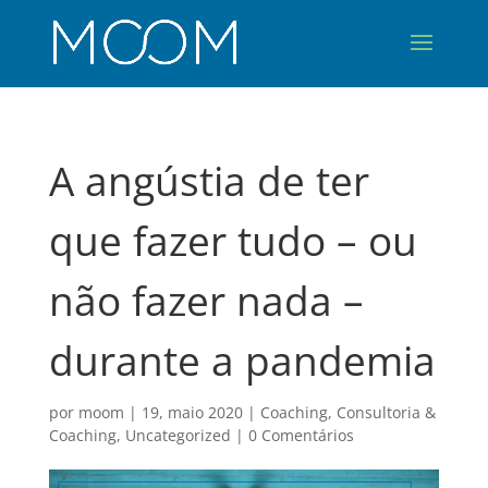
A angústia de ter
que fazer tudo – ou
não fazer nada –
durante a pandemia
por
moom
|
19, maio 2020
|
Coaching
,
Consultoria &
Coaching
,
Uncategorized
|
0 Comentários