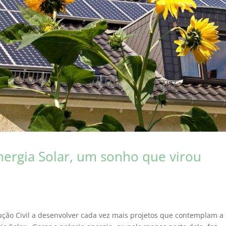
nergia Solar, um sonho que virou
ução Civil a desenvolver cada vez mais projetos que contemplam a