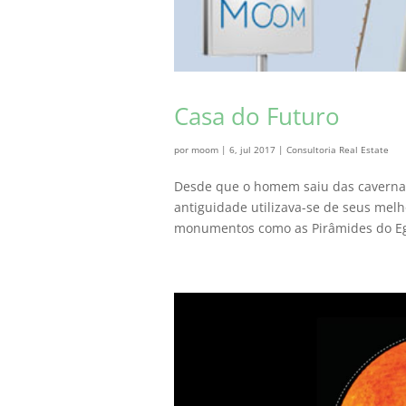
Casa do Futuro
por
moom
|
6, jul 2017
|
Consultoria Real Estate
Desde que o homem saiu das cavernas
antiguidade utilizava-se de seus me
monumentos como as Pirâmides do Egit