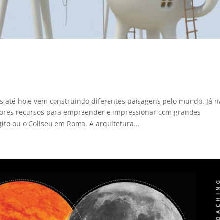
 até hoje vem construindo diferentes paisagens pelo mundo. Já n
lhores recursos para empreender e impressionar com grandes
o ou o Coliseu em Roma. A arquitetura...