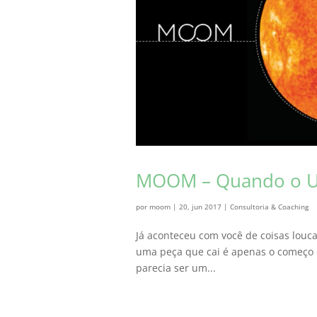
MOOM – Quando o Un
por
moom
|
20, jun 2017
|
Consultoria & Coaching
Já aconteceu com você de coisas louc
uma peça que cai é apenas o começo 
parecia ser um...