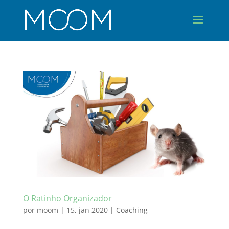
O Ratinho Organizador
por
moom
|
15, jan 2020
|
Coaching