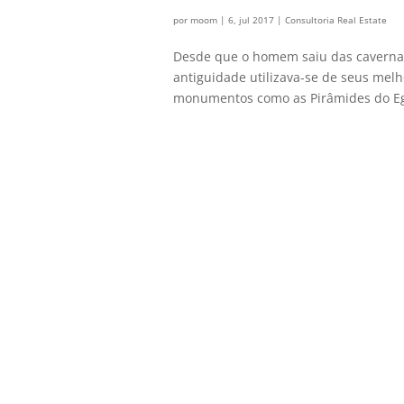
por
moom
|
6, jul 2017
|
Consultoria Real Estate
Desde que o homem saiu das cavernas
antiguidade utilizava-se de seus me
monumentos como as Pirâmides do Egit