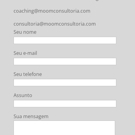
coaching@moomconsultoria.com
consultoria@moomconsultoria.com
Seu nome
Seu e-mail
Seu telefone
Assunto
Sua mensagem